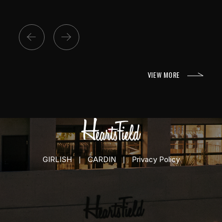
Previous
Next
VIEW MORE
GIRLISH
CARDIN
Privacy Policy
|
|