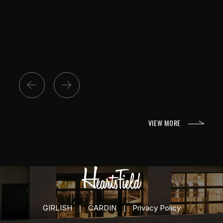
Previous
Next
VIEW MORE
GIRLISH
CARDIN
Privacy Policy
|
|